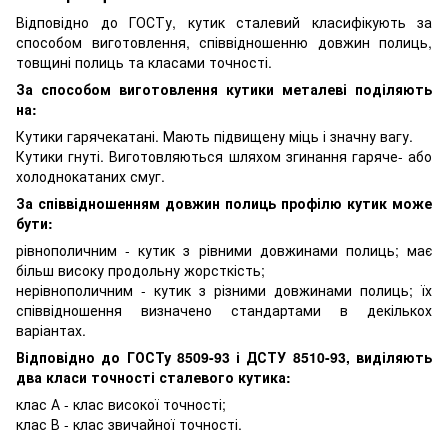
Відповідно до ГОСТу, кутик сталевий класифікують за
способом виготовлення, співвідношенню довжин полиць,
товщині полиць та класами точності.
За способом виготовлення кутики металеві поділяють
на:
Кутики гарячекатані. Мають підвищену міць і значну вагу.
Кутики гнуті. Виготовляються шляхом згинання гаряче- або
холоднокатаних смуг.
За співвідношенням довжин полиць профілю кутик може
бути:
рівнополичним - кутик з рівними довжинами полиць; має
більш високу продольну жорсткість;
нерівнополичним - кутик з різними довжинами полиць; їх
співвідношення визначено стандартами в декількох
варіантах.
Відповідно до ГОСТу 8509-93 і ДСТУ 8510-93, виділяють
два класи точності сталевого кутика:
клас А - клас високої точності;
клас В - клас звичайної точності.