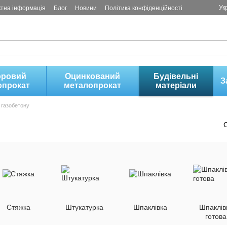
Ук
ктна інформація
Блог
Новини
Політика конфіденційності
оровий
Оцинкований
Будівельні
З
опрокат
металопрокат
матеріали
 газобетону
Стяжка
Штукатурка
Шпаклівка
Шпаклів
готова