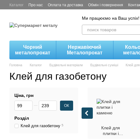
Перейти до основного контенту
Каталог
Про нас
Оплата та доставка
Обмін і повернення
Конта
Ми працюємо на Ваш успіх!
Чорний
Нержавіючий
Коль
металопрокат
Металопрокат
метал
Головна
Каталог
Будівельні матеріали
Будівельні суміші
Клей для
Клей для газобетону
Ціна, грн
Від Ціна, грн
До Ціна, грн
ОК
Розділ
Клей для газобетону
5
Клей для
плитки і
каменю