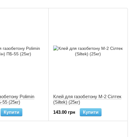
зобетону Polimin
Клей для газобетону М-2 Сілтек
-55 (25кг)
(Siltek) (25кг)
Купити
143.00 грн
Купити