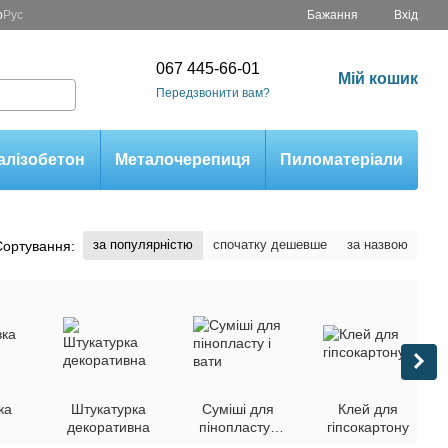
р
Рус
Бажання
Вхід
067 445-66-01
Мій кошик
Передзвонити вам?
алізобетон
Металочерепиця
Пиломатеріали
за популярністю
спочатку дешевше
за назвою
Сортування:
ка
Штукатурка
Суміші для
Клей для
декоративна
пінопласту і
гіпсокартону
вати