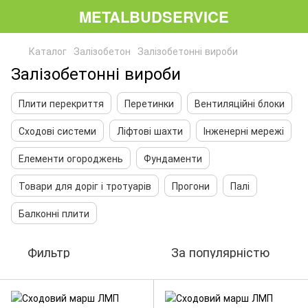
METALBUDSERVICE
Каталог
Залізобетон
Залізобетонні вироби
Залізобетонні вироби
Плити перекриття
Перетинки
Вентиляційні блоки
Сходові системи
Ліфтові шахти
Інженерні мережі
Елементи огороджень
Фундаменти
Товари для доріг і тротуарів
Прогони
Палі
Балконні плити
Фильтр
За популярністю