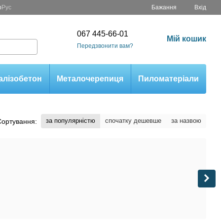
р
Рус
Бажання
Вхід
067 445-66-01
Мій кошик
Передзвонити вам?
алізобетон
Металочерепиця
Пиломатеріали
за популярністю
спочатку дешевше
за назвою
Сортування: