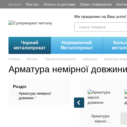
Перейти до основного контенту
Каталог
Про нас
Оплата та доставка
Обмін і повернення
Конта
Ми працюємо на Ваш успіх!
Чорний
Нержавіючий
Коль
металопрокат
Металопрокат
метал
Головна
Каталог
Чорний металопрокат
Арматура
Арматура немiр
Арматура немiрної довжин
Розділ
Арматура немiрної
довжини
2
Арматура
мiрної
довжини