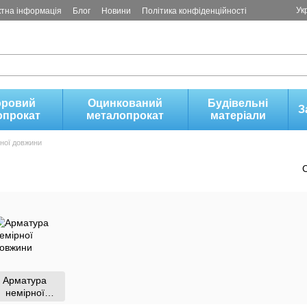
Ук
ктна інформація
Блог
Новини
Політика конфіденційності
оровий
Оцинкований
Будівельні
З
опрокат
металопрокат
матеріали
ної довжини
и
Арматура
немiрної
довжини