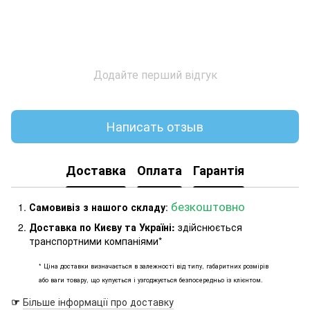
Додайте перший відгук
Написать отзыв
Доставка
Оплата
Гарантія
безкоштовно
Самовивіз з нашого складу
:
Доставка по Києву та Україні:
здійснюється
транспортними компаніями*
* Ціна доставки визначається в залежності від типу, габаритних розмірів
або ваги товару, що купується і узгоджується безпосередньо із клієнтом.
☞
Більше інформації про доставку