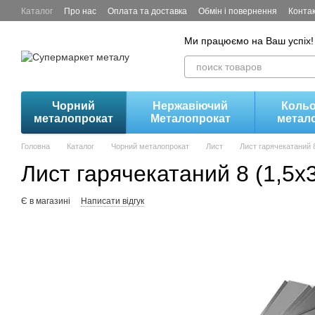
Перейти до основного контенту
Каталог
Про нас
Оплата та доставка
Обмін і повернення
Конта
Ми працюємо на Ваш успіх!
Чорний
Нержавіючий
Коль
металопрокат
Металопрокат
метал
Головна
Каталог
Чорний металопрокат
Лист
Лист гарячекатаний 8
Лист гарячекатаний 8 (1,5х
Є в магазині
Написати відгук