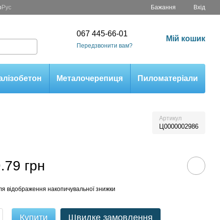
р
Рус
Бажання
Вхід
067 445-66-01
Мій кошик
Передзвонити вам?
алізобетон
Металочерепиця
Пиломатеріали
Артикул
Ц0000002986
.79 грн
ля відображення накопичувальної знижки
Купити
Швидке замовлення