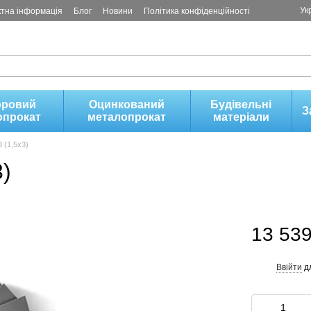
Ук
ктна інформація
Блог
Новини
Політика конфіденційності
оровий
Оцинкований
Будівельні
З
опрокат
металопрокат
матеріали
 (1,5х3)
3)
13 539
Ввійти
д
%