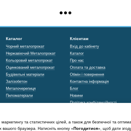
Каталог
Клієнтам
Чорний металопрокат
Вхід до кабінету
Нержавіючий Металопрокат
Каталог
Кольоровий металопрокат
Про нас
Оцинкований металопрокат
Оплата та доставка
Будівельні матеріали
Обмін і повернення
Залізобетон
Контактна інформація
Металочерепиця
Блог
Пиломатеріали
Новини
Політика конфіденційності
Ми в соцмережах
 маркетингу та статистичних цілей, а також для безпечної та оптим
х вашого браузера. Натисніть кнопку «
Погодитися
», щоб дати згод