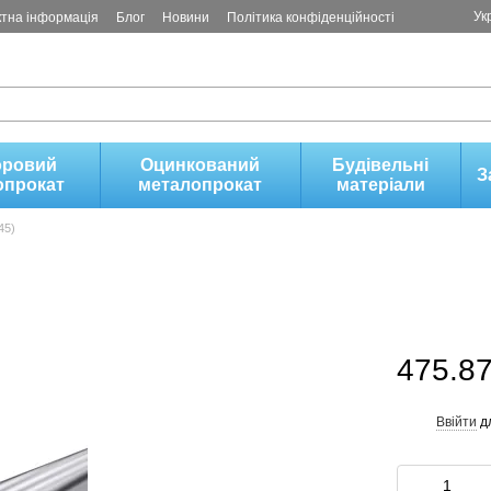
Ук
ктна інформація
Блог
Новини
Політика конфіденційності
оровий
Оцинкований
Будівельні
З
опрокат
металопрокат
матеріали
45)
475.87
Ввійти
д
%