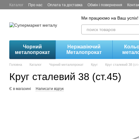
Перейти до основного контенту
Каталог
Про нас
Оплата та доставка
Обмін і повернення
Конта
Ми працюємо на Ваш успіх!
Чорний
Нержавіючий
Коль
металопрокат
Металопрокат
метал
Головна
Каталог
Чорний металопрокат
Круг
Круг сталевий 38 (ст.
Круг сталевий 38 (ст.45)
Є в магазині
Написати відгук