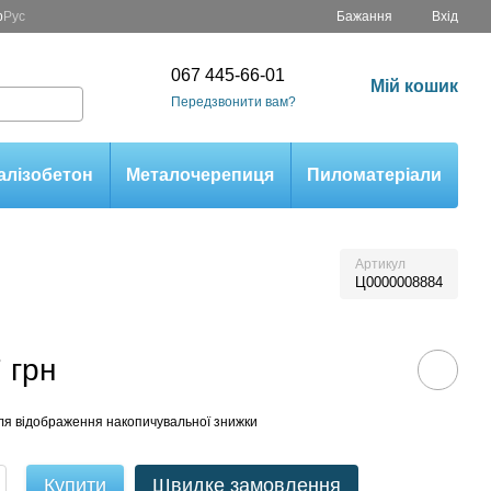
р
Рус
Бажання
Вхід
067 445-66-01
Мій кошик
Передзвонити вам?
алізобетон
Металочерепиця
Пиломатеріали
Артикул
Ц0000008884
 грн
ля відображення накопичувальної знижки
Купити
Швидке замовлення