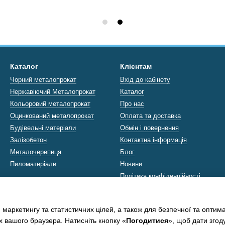
Каталог
Клієнтам
Чорний металопрокат
Вхід до кабінету
Нержавіючий Металопрокат
Каталог
Кольоровий металопрокат
Про нас
Оцинкований металопрокат
Оплата та доставка
Будівельні матеріали
Обмін і повернення
Залізобетон
Контактна інформація
Металочерепиця
Блог
Пиломатеріали
Новини
Політика конфіденційності
Ми в соцмережах
 маркетингу та статистичних цілей, а також для безпечної та оптим
х вашого браузера. Натисніть кнопку «
Погодитися
», щоб дати згод