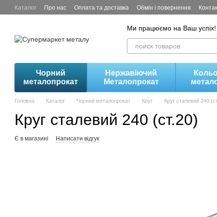
Перейти до основного контенту
Каталог
Про нас
Оплата та доставка
Обмін і повернення
Конта
Ми працюємо на Ваш успіх!
Чорний
Нержавіючий
Коль
металопрокат
Металопрокат
метал
Головна
Каталог
Чорний металопрокат
Круг
Круг сталевий 240 (ст
Круг сталевий 240 (ст.20)
Є в магазині
Написати відгук