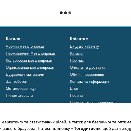
Каталог
Клієнтам
Чорний металопрокат
Вхід до кабінету
Нержавіючий Металопрокат
Каталог
Кольоровий металопрокат
Про нас
Оцинкований металопрокат
Оплата та доставка
Будівельні матеріали
Обмін і повернення
Залізобетон
Контактна інформація
Металочерепиця
Блог
Пиломатеріали
Новини
Політика конфіденційності
Ми в соцмережах
 маркетингу та статистичних цілей, а також для безпечної та оптим
х вашого браузера. Натисніть кнопку «
Погодитися
», щоб дати згод