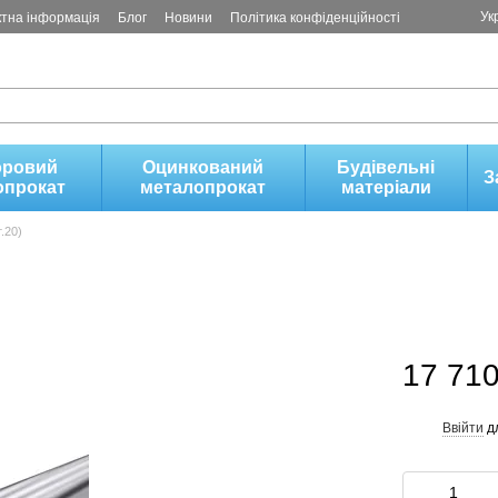
Ук
ктна інформація
Блог
Новини
Політика конфіденційності
оровий
Оцинкований
Будівельні
З
опрокат
металопрокат
матеріали
.20)
17 710
Ввійти
д
%