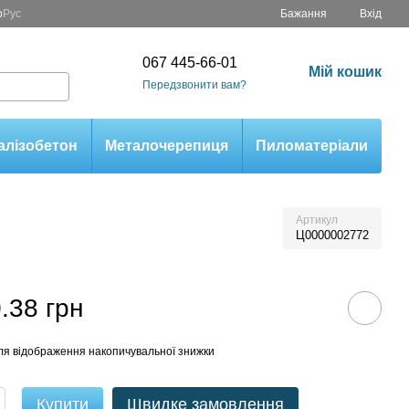
р
Рус
Бажання
Вхід
067 445-66-01
Мій кошик
Передзвонити вам?
алізобетон
Металочерепиця
Пиломатеріали
Артикул
Ц0000002772
.38 грн
ля відображення накопичувальної знижки
Купити
Швидке замовлення