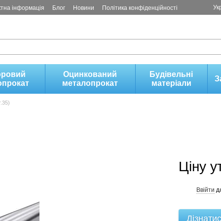
Ук
ктна інформація
Блог
Новини
Політика конфіденційності
оровий
Оцинкований
Будівельні
З
опрокат
металопрокат
матеріали
.35)
Ціну 
Ввійти
д
%
Дізнатис