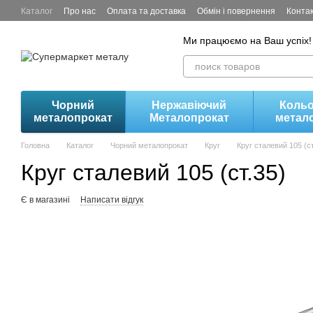
Перейти до основного контенту
Каталог
Про нас
Оплата та доставка
Обмін і повернення
Конта
Ми працюємо на Ваш успіх!
Чорний
Нержавіючий
Коль
металопрокат
Металопрокат
метал
Головна
Каталог
Чорний металопрокат
Круг
Круг сталевий 105 (ст
Круг сталевий 105 (ст.35)
Є в магазині
Написати відгук