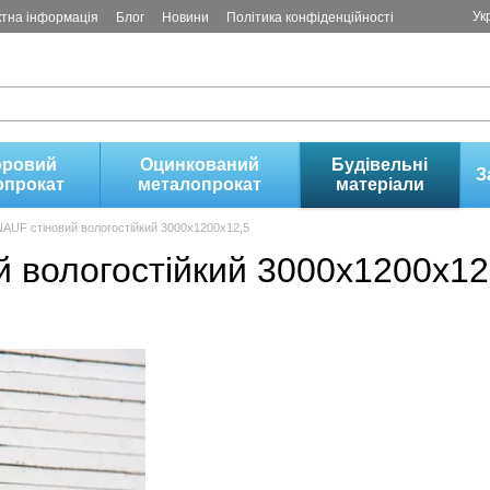
Ук
ктна інформація
Блог
Новини
Політика конфіденційності
оровий
Оцинкований
Будівельні
З
опрокат
металопрокат
матеріали
NAUF стіновий вологостійкий 3000х1200х12,5
й вологостійкий 3000х1200х12