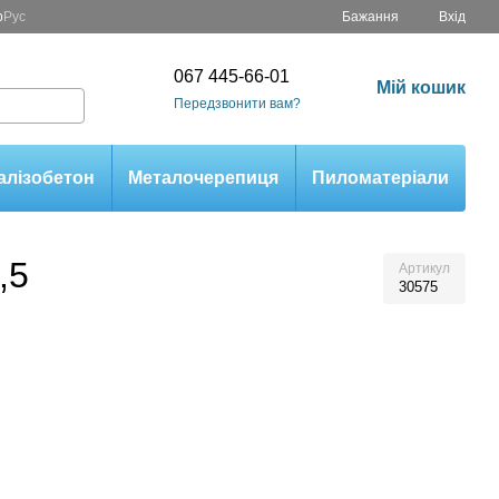
р
Рус
Бажання
Вхід
067 445-66-01
Мій кошик
Передзвонити вам?
алізобетон
Металочерепиця
Пиломатеріали
,5
Артикул
30575