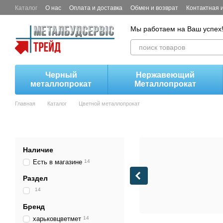
Перейти к основному контенту
Каталог
О нас
Оплата и доставка
Обмен и возврат
Контактная
Мы работаем на Ваш успех
Черный
Нержавеющий
металлопрокат
Металлопрокат
Главная
Каталог
Цветной металлопрокат
Наличие
Есть в магазине
14
Раздел
14
Бренд
харьковцветмет
14