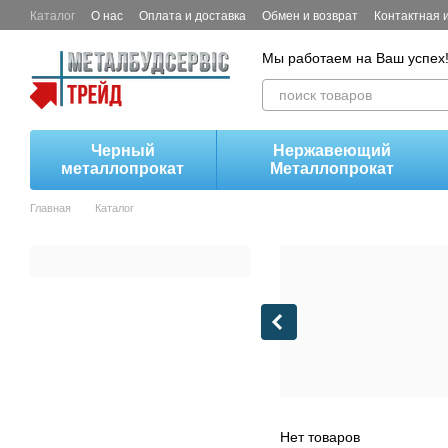
Перейти к основному контенту
Каталог
О нас
Оплата и доставка
Обмен и возврат
Контактная
Мы работаем на Ваш успех
Черный
Нержавеющий
металлопрокат
Металлопрокат
Главная
Каталог
Нет товаров