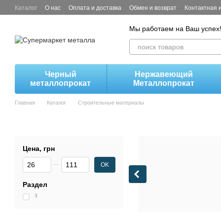
Перейти к основному контенту
Каталог
О нас
Оплата и доставка
Обмен и возврат
Контактная
Мы работаем на Ваш успех
Черный
Нержавеющий
металлопрокат
Металлопрокат
Главная
Каталог
Строительные материалы
Цена, грн
От Цена, грн
До Цена, грн
OK
Раздел
3