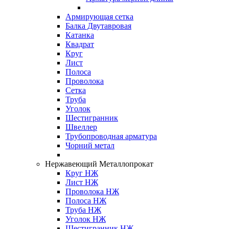
Армирующая сетка
Балка Двутавровая
Катанка
Квадрат
Круг
Лист
Полоса
Проволока
Сетка
Труба
Уголок
Шестигранник
Швеллер
Трубопроводная арматура
Чорний метал
Нержавеющий Металлопрокат
Круг НЖ
Лист НЖ
Проволока НЖ
Полоса НЖ
Труба НЖ
Уголок НЖ
Шестигранник НЖ