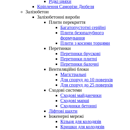
Рідкі цвяхи
Кріплення Саморізи Дюбеля
Залізобетон
Залізобетонні вироби
Плити перекриття
Багатопустотні серійні
Плити безопалубного
формування
Плити з косими торцями
Перетинки
Перетинки брускові
Перетинки плитні
Перетинки балочні
Вентиляційні блоки
Магістральні
Для споруд до 10 поверхів
Для споруд до 25 поверхів
Сходові системи
Сходові майданчики
Сходові марші
Сходинки бетонні
Ліфтові шахти
Інженерні мережі
Кільця для колодязів
Кришки для колодязів