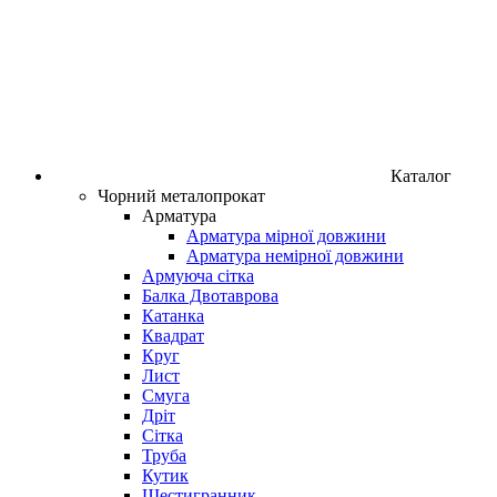
Каталог
Чорний металопрокат
Арматура
Арматура мiрної довжини
Арматура немiрної довжини
Армуюча сітка
Балка Двотаврова
Катанка
Квадрат
Круг
Лист
Смуга
Дріт
Сітка
Труба
Кутик
Шестигранник