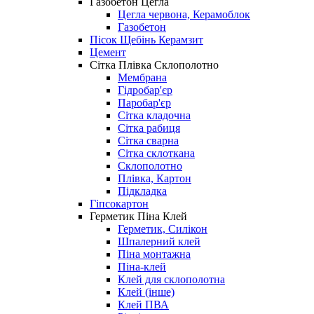
Газобетон Цегла
Цегла червона, Керамоблок
Газобетон
Пісок Щебінь Керамзит
Цемент
Сітка Плівка Склополотно
Мембрана
Гідробар'єр
Паробар'єр
Сітка кладочна
Сітка рабиця
Сітка сварна
Сітка склоткана
Склополотно
Плівка, Картон
Підкладка
Гіпсокартон
Герметик Піна Клей
Герметик, Силікон
Шпалерний клей
Піна монтажна
Піна-клей
Клей для склополотна
Клей (інше)
Клей ПВА