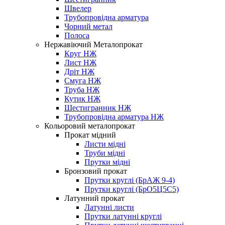
Швелер
Трубопровідна арматура
Чорний метал
Полоса
Нержавіючий Металопрокат
Круг НЖ
Лист НЖ
Дріт НЖ
Смуга НЖ
Труба НЖ
Кутик НЖ
Шестигранник НЖ
Трубопровідна арматура НЖ
Кольоровий металопрокат
Прокат мідний
Листи мідні
Труби мідні
Прутки мідні
Бронзовий прокат
Прутки круглі (БрАЖ 9-4)
Прутки круглі (БрО5Ц5С5)
Латунний прокат
Латунні листи
Прутки латунні круглі