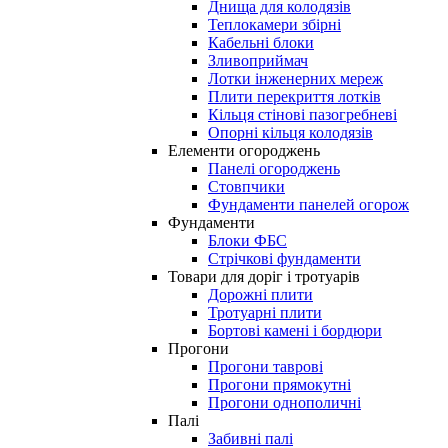
Днища для колодязів
Теплокамери збірні
Кабельні блоки
Зливоприймач
Лотки інженерних мереж
Плити перекриття лотків
Кільця стінові пазогребневі
Опорні кільця колодязів
Елементи огороджень
Панелі огороджень
Стовпчики
Фундаменти панелей огорож
Фундаменти
Блоки ФБС
Стрічкові фундаменти
Товари для доріг і тротуарів
Дорожні плити
Тротуарні плити
Бортові камені і бордюри
Прогони
Прогони таврові
Прогони прямокутні
Прогони однополичні
Палі
Забивні палі