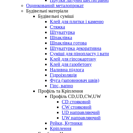
Прутки латунні шестигранні
Оцинкований металопрокат
Будівельні матеріали
Будівельні суміші
Клей для плитки і каменю
Стяжка
Штукатурка
Шпаклівка
Шпаклівка готова
Штукатурка декоративна
Суміші для пінопласту і вати
Клей для гіпсокартону
Клей для газобетону
Наливна підлога
Гідроізоляція
Фуга (заповнювач швів)
Гіпс, вапно
Профіль та Кріплення
Профіль CD,UD,CW,UW
CD стояковий
CW стояковий
UD направляючий
UW направляючий
Рейки, Кутники
Кріплення