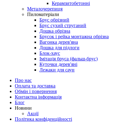
Керамзитобетонні
Металочерепиця
Пиломатеріали
Брус обрізний
Брус сухий струганий
Дошка обрізна
Брусок і рейка монтажна обрізна
Вагонка дерев'яна
Дошка для підлоги
Блок-хаус
Імітація бруса (фальш-брус)
Куточки дерев'яні
Лежаки для саун
Про нас
Оплата та доставка
Обмін і повернення
Контактна інформація
Блог
Новини
Акції
Політика конфіденційності