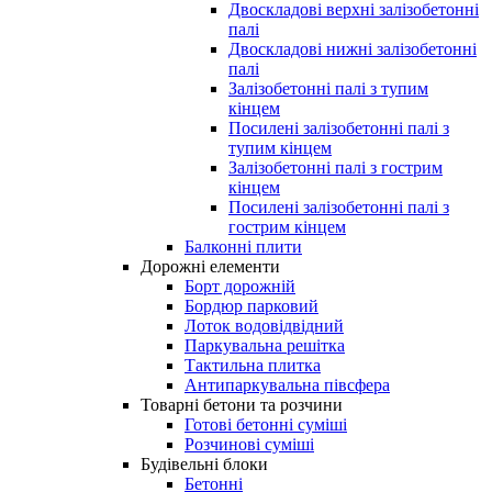
Двоскладові верхні залізобетонні
палі
Двоскладові нижні залізобетонні
палі
Залізобетонні палі з тупим
кінцем
Посилені залізобетонні палі з
тупим кінцем
Залізобетонні палі з гострим
кінцем
Посилені залізобетонні палі з
гострим кінцем
Балконні плити
Дорожні елементи
Борт дорожній
Бордюр парковий
Лоток водовідвідний
Паркувальна решітка
Тактильна плитка
Антипаркувальна півсфера
Товарні бетони та розчини
Готові бетонні суміші
Розчинові суміші
Будівельні блоки
Бетонні